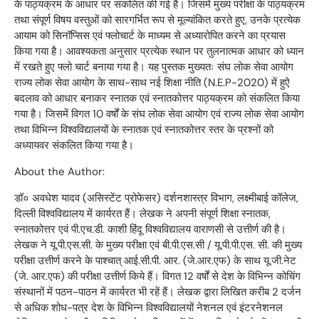
के पाठ्यक्रम के आधार पर संकलित की गई है। जिसमें मुख्य परीक्षा के पाठ्यक्रम
तथा संपूर्ण विषय वस्तुओं को सारगर्भित रूप से मूल्यांकित करते हुए, उनके प्रत्येक
आयाम को सिनॉप्सिस एवं फ्लोचार्ट के माध्यम से अध्यारोपित करने का प्रयास
किया गया है। आवश्यकता अनुसार प्रत्येक स्थान पर तुलनात्मक आधार को ध्यान
में रखते हुए फ्लो चार्ट बनाया गया है। यह पुस्तक मुख्यतः संघ लोक सेवा आयोग
राज्य लोक सेवा आयोग के साथ-साथ नई शिक्षा नीति (N.E.P-2020) में हुऐ
बदलाव को आधार बनाकर स्नातक एवं स्नातकोत्तर पाठ्यक्रम को संकलित किया
गया है। जिसमें विगत 10 वर्षों के संघ लोक सेवा आयोग एवं राज्य लोक सेवा आयोग
तथा विभिन्न विश्वविद्यालयों के स्नातक एवं स्नातकोत्तर स्तर के प्रश्नों को
अध्यायवर संकलित किया गया है।
About the Author:
डॉ० अवधेश यादव (असिस्टेंट प्रोफेसर) दर्शनशास्त्र विभाग, लक्ष्मीबाई कॉलेज,
दिल्ली विश्वविद्यालय में कार्यरत हैं। लेखक ने अपनी संपूर्ण शिक्षा स्नातक,
स्नातकोत्तर एवं पी.एच.डी. काशी हिंदू विश्वविद्यालय वाराणसी से उत्तीर्ण की है।
लेखक ने यू.पी.एस.सी. के मुख्य परीक्षा एवं बी.पी.एस.सी / यू.पी.पी.एस. सी. की मुख्य
परीक्षा उत्तीर्ण करने के पाश्चात् आई.सी.पी. आर. (जे.आर.एफ) के साथ यू.जी.नेट
(जे. आर.एफ) की परीक्षा उत्तीर्ण किये हैं। विगत 12 वर्षों से देश के विभिन्न कोचिंग
संस्थानों में पठन-पाठन में कार्यरत भी रहें हैं। लेखक द्वारा लिखित करीब 2 दर्जन
से अधिक शोध-पत्र देश के विभिन्न विश्वविद्यालयों नेशनल एवं इंटरनेशनल