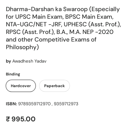
Dharma-Darshan ka Swaroop (Especially
for UPSC Main Exam, BPSC Main Exam,
NTA-UGC/NET -JRF, UPHESC (Asst. Prof.),
RPSC (Asst. Prof.), B.A., M.A. NEP -2020
and other Competitive Exams of
Philosophy)
by
Awadhesh Yadav
Binding
Hardcover
Paperback
ISBN:
9789359712970 , 9359712973
Regular price
₹ 995.00